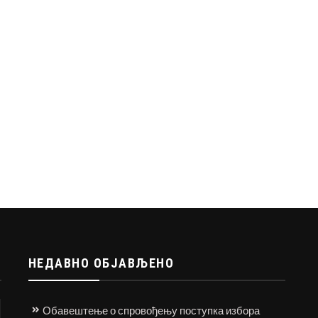
НЕДАВНО ОБЈАВЉЕНО
Обавештење о спровођењу поступка избора