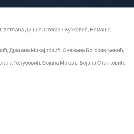
 Светлана Дишић, Стефан Вучковић, Немања
вић, Драгана Михајловић, Снежана Богосављевић.
лана Голубовић, Бојана Мркаљ, Бојана Станковић.