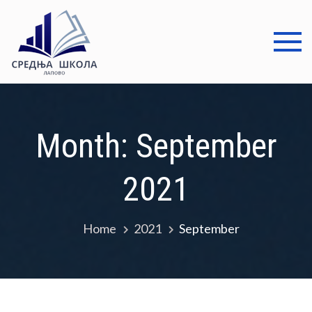
Skip
to
content
Средња
Добро дошли
школа
Лапово
Month:
September
2021
Home
2021
September