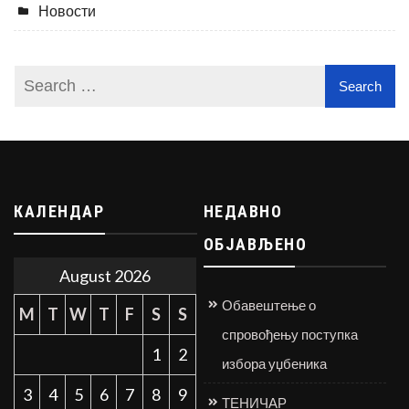
Новости
КАЛЕНДАР
НЕДАВНО
ОБЈАВЉЕНО
August 2026
Обавештење о
M
T
W
T
F
S
S
спровођењу поступка
1
2
избора уџбеника
3
4
5
6
7
8
9
ТЕНИЧАР