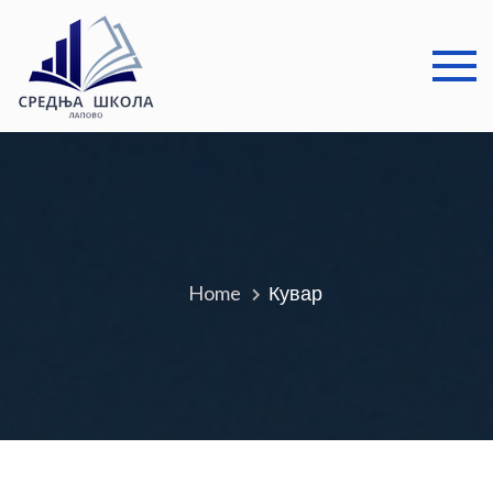
Skip
to
content
Средња
Добро дошли
школа
Лапово
Home
Кувар