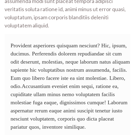
assumenda modi sunt placeat tempora adipisci
veritatis soluta ratione id, animi minus ut error quasi,
voluptatum, ipsam corporis blanditiis deleniti
voluptatem aliquid.
Provident asperiores quisquam nesciunt? Hic, ipsum,
ducimus. Perferendis dolorem repudiandae sit cum
odit deserunt, molestias, neque laborum natus aliquam
sapiente hic voluptatibus nostrum assumenda, facilis.
Eum quo libero facere iste ea sint molestiae. Libero,
odio.Accusantium eveniet enim sequi, ratione ea,
cupiditate ullam minus nemo voluptatem facilis
molestiae fuga eaque, dignissimos cumque! Laborum
aspernatur rerum eaque animi suscipit tenetur iusto
nesciunt voluptatem, corporis quo dicta placeat
pariatur quos, inventore similique.