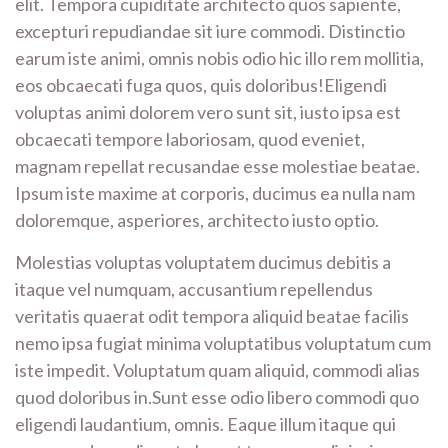
elit. Tempora cupiditate architecto quos sapiente,
excepturi repudiandae sit iure commodi. Distinctio
earum iste animi, omnis nobis odio hic illo rem mollitia,
eos obcaecati fuga quos, quis doloribus!Eligendi
voluptas animi dolorem vero sunt sit, iusto ipsa est
obcaecati tempore laboriosam, quod eveniet,
magnam repellat recusandae esse molestiae beatae.
Ipsum iste maxime at corporis, ducimus ea nulla nam
doloremque, asperiores, architecto iusto optio.
Molestias voluptas voluptatem ducimus debitis a
itaque vel numquam, accusantium repellendus
veritatis quaerat odit tempora aliquid beatae facilis
nemo ipsa fugiat minima voluptatibus voluptatum cum
iste impedit. Voluptatum quam aliquid, commodi alias
quod doloribus in.Sunt esse odio libero commodi quo
eligendi laudantium, omnis. Eaque illum itaque qui