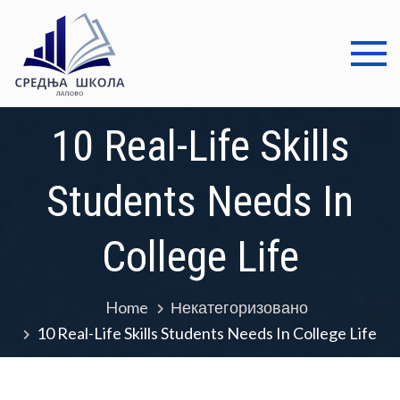
Skip
to
content
Средња
Добро дошли
школа
10 Real-Life Skills
Лапово
Students Needs In
College Life
Home
Некатегоризовано
10 Real-Life Skills Students Needs In College Life