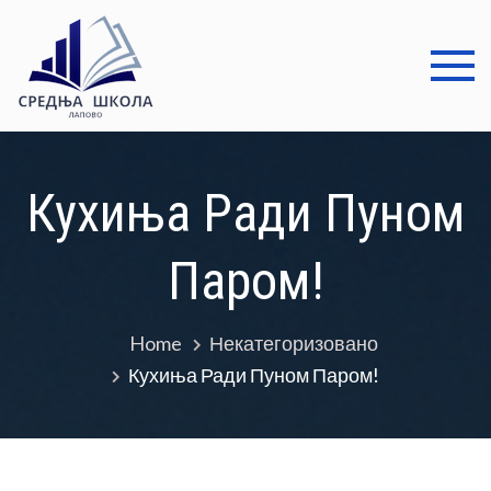
Skip
to
content
Средња
Добро дошли
школа
Лапово
Кухиња Ради Пуном
Паром!
Home
Некатегоризовано
Кухиња Ради Пуном Паром!