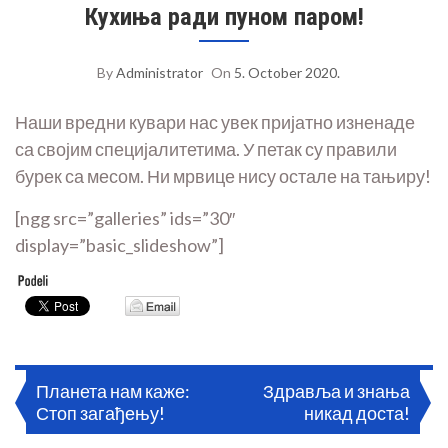
Кухиња ради пуном паром!
By
Administrator
On
5. October 2020.
Наши вредни кувари нас увек пријатно изненаде
са својим специјалитетима. У петак су правили
бурек са месом. Ни мрвице нису остале на тањиру!
[ngg src=”galleries” ids=”30″
display=”basic_slideshow”]
Post
Планета нам каже:
Здравља и знања
Стоп загађењу!
никад доста!
navigation