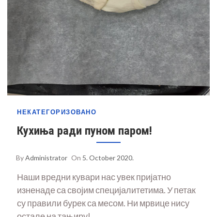
НЕКАТЕГОРИЗОВАНО
Кухиња ради пуном паром!
By
Administrator
On
5. October 2020.
Наши вредни кувари нас увек пријатно
изненаде са својим специјалитетима. У петак
су правили бурек са месом. Ни мрвице нису
остале на тањиру!