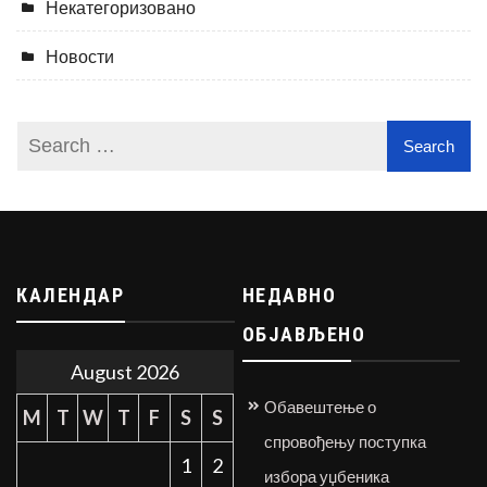
Некатегоризовано
Новости
КАЛЕНДАР
НЕДАВНО
ОБЈАВЉЕНО
August 2026
Обавештење о
M
T
W
T
F
S
S
спровођењу поступка
1
2
избора уџбеника