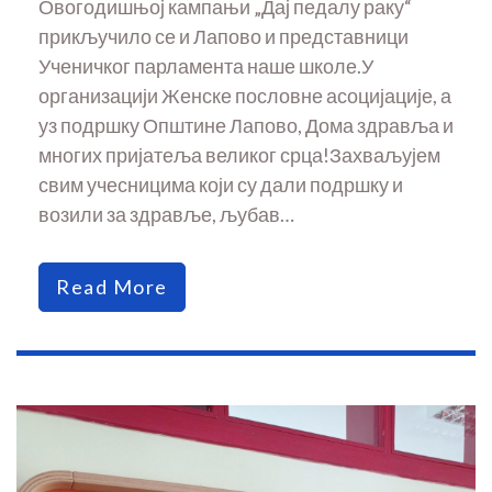
Овогодишњој кампањи „Дај педалу раку“
прикључило се и Лапово и представници
Ученичког парламента наше школе.У
организацији Женске пословне асоцијације, а
уз подршку Општине Лапово, Дома здравља и
многих пријатеља великог срца!Захваљујем
свим учесницима који су дали подршку и
возили за здравље, љубав…
Read More