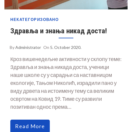
НЕКАТЕГОРИЗОВАНО
Здравља и знања никад доста!
By
Administrator
On
5. October 2020.
Кроз вишенедељне активности у склопу теме:
Здравља и знања никада доста, ученици
наше школе су у сарадњи са наставницом
екологије, Тањом Николић, израдили пано у
виду дрвета на истоимену тему са великим
освртом на Ковид 19. Тиме су развили
позитиван однос према…
Read More