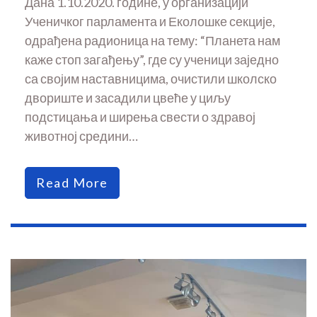
Дана 1.10.2020. године, у организацији
Ученичког парламента и Еколошке секције,
одрађена радионица на тему: “Планета нам
каже стоп загађењу”, где су ученици заједно
са својим наставницима, очистили школско
двориште и засадили цвеће у циљу
подстицања и ширења свести о здравој
животној средини…
Read More