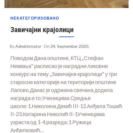
НЕКАТЕГОРИЗОВАНО
Завичајни крајолици
By
Administrator
On
24. September 2020.
Поводом Дана општине, КТЦ „Стефан
Немања“ расписао је наградни ликовни
конкурс на тему „Завичајни крајолици“ у три
старосне категорије на територији општине
Лапово.Данас је одржана свечана додела
награда и то:Ученицима Средње
школе:1.Николина Декић III-12.Анђела Тошић
II-23.Катарина Николић II-1Ученицима
узраста од 1-4.разреда:1.Ружица
Анђелковић…