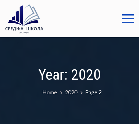
Skip
to
content
Средња
Добро дошли
школа
Лапово
Year:
2020
Home
2020
Page 2